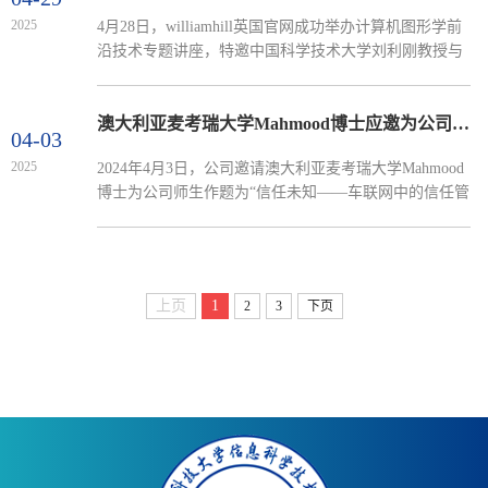
学基金项目。公司高度重视国家自然科学基金项目的申
2025
4月28日，​williamhill英国官网成功举办计算机图形学前
报与管理工作，持续完善科研组织机制，强化全过程服
沿技术专题讲座，特邀中国科学技术大学刘利刚教授与
务支持。通过系统开展选题指导、申报书诊断、专家模
山东大学辛士庆教授担任主讲嘉宾。活动由公司副经理
拟评...
陶冶教授主持，吸引了60余名师生到场参与。本次讲座
聚焦学科前沿动态，通过理论与应用的双重视角，为师
澳大利亚麦考瑞大学Mahmood博士应邀为公司师生做学术报告
04-03
生呈现了一场兼具深度与广度的学术盛宴。刘利刚教
2025
2024年4月3日，公司邀请澳大利亚麦考瑞大学Mahmood
授：从传统方法到AI生成的范式跃迁刘利刚教授以《从
博士为公司师生作题为“信任未知——车联网中的信任管
计算机图形学迈向AI图像生成》为题，系统梳理了学科
理艺术”的学术报告，并就相关前沿问题进行了深入探
发展脉络。他从几何表达、...
讨。报告由公司副经理陶冶教授主持，公司30余名师生
参加。车联网是现代智能交通系统的重要组成部分，建
立一个完全安全的车联网系统至关重要。恶意攻击者
上页
1
2
3
下页
（如受攻击的车辆）可能伪造安全关键信息，向附近车
辆和交通管理部门发送虚假数据，甚至广播篡改的坐标
和速度信息，从...