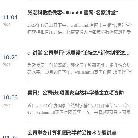
王国涛副教授主讲，​williamhill英国官网研究生辅导员及
100余名研究生参加。王国涛聚焦全景视频注视点采集
张宏科教授做客williamhill官网“名家讲堂”
11-04
难题，聚焦传统头戴式显示器采集方式受头部旋转限
2025
2025年10月31日下午，williamhill官网十三期“名家讲堂”
制，数据局限于局部视野问题，提出全景视频动态模糊
在软控报告厅开讲。北京交通大学张宏科教授应邀作专
辅助窗口法，无需头戴设备即可实现无盲区、无畸变的
题报告。党委常委、副董事长罗细亮出席活动，校务委
注视点采集。团队还构建了...
员、williamhill英国官网经理王景景教授主持报告会。张
教授回顾了互联网发展历程，介绍了其团队在新型网络
e+讲堂|公司举行“求思得”论坛之“新体制雷达信号处理的发展与思考”学术报告会
10-20
技术领域的研究成果，涵盖了理论架构、技术实现路径
2025
为激发员工创新潜能，强化员工科研素养，提升综合科
及未来发展方向，并展示了这些技术在轨道交通、空天
研水平。10月20日下午，williamhill英国官网“求思得”学
地一体化网络和低空产业等领域的工程应用及发展前
术论坛在公司楼402报告厅举办。本次论坛由​williamhill
景。罗细亮为报...
英国官网刘志鑫副教授主讲，​williamhill英国官网100余
名研究生参加。刘志鑫紧密围绕雷达体制的革新展开，
喜讯！公司获8项国家自然科学基金立项资助
10-06
详细介绍了雷达在目标探测跟踪、战场侦查预警与武器
2025
近日，2025年度国家自然科学基金项目评审结果正式公
精确制导等方面的重要作用。从机械扫描雷达到相控阵
布，williamhill英国官网喜获丰收，共获8项项目立项资
雷再到如今广受关注的MIMO体制雷达，不断丰富目标
助，创下公司历史最好成绩。其中，孙丽珺、施威、郭
信息的获取，提升了雷达在检测、...
瑛3位老师主持的项目获批面上项目；林凯、杜泽华、
王瑞坤、刘志鑫、苗旺5位老师主持的项目获批青年科
公司举办计算机图形学前沿技术专题讲座
04-29