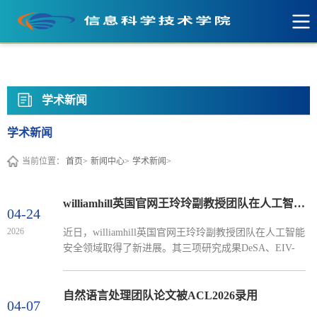
英国·威廉希尔(WilliamHill)中文官网-
Official Website
学术新闻
学术新闻
当前位置：
首页>
新闻中心>
学术新闻>
williamhill英国官网王玲玲副教授团队在人工智能安全领域取得新进展
04-24
2026
近日，williamhill英国官网王玲玲副教授团队在人工智能
安全领域取得了新进展。其三项研究成果DeSA、EIV-
CNN和HadAGG分别发表在IEEE Transactions on
Information Forensics & Security(TIFS), IEEE
Transactions on Dependable and Secure Computing(TDSC)
自然语言处理团队论文被ACL2026录用
04-07
和IEEE Transactions on Network Science and Engineering