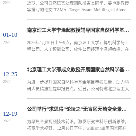
2026
近期，公司自然语言处理团队柳吉炎同学、姜也副教授
(TNSE)。其中, TIFS和TDSC是IEEE旗下信息安全领域
等撰写的论文“TAMA: Target-Aware Multilingual Abuse
的顶级期刊，入选中国计算机学会（CCF）推荐的A类
Detection by Cascaded Conditional Multi-Task Learning”被
国际期刊和中科院...
ACL 2026 Main Conference接收。论文合作作者包括​
williamhill英国官网刘有政同学、​williamhill英国官网汪
南京理工大学李泽超教授辅导国家自然科学基金申报
01-10
太行同学、数据公司王宜敏副教授、英国谢菲尔德大学
2026
2026年1月10日上午9点，南京理工大学计算机科学与工
Diana Maynard研究员，通讯作者为姜也副教授。该论文
程公司、人工智能公司、软件公司经理李泽超教授，在
围绕面向公众人物的多语种社交平台辱骂信息检测问题
402会议室为国家自然科学基金项目申报工作提供专项
展开研究，提出了新...
辅导。公司领导、科研骨干及研究生40余人参会，报告
会由王景景经理主持。李泽超教授结合自身丰富的科研
北京理工大学邢成文教授开展国家自然科学基金申报专题指导
12-25
经历，系统介绍了国家自然科学基金的申报要点与评审
2025
为进一步提升国家自然科学基金项目申报质量，助力科
流程。聚焦于开放环境下的智能分析问题，阐述了其团
研人员精准把握申报要点，近日，公司特邀北京理工大
队在特征学习、语义分割和异常检测等方面的最新研究
学知名学者邢成文教授来校，为公司教师开展了深入细
成果，重点讲解...
致的国家自然科学基金项目申报辅导，公司科研骨干、
青年教师及部分研究生参加报告会，报告会由王景景经
公司举行“求思得”论坛之“无盲区无畸变全景视频注视点收集与学习方法”学术报告会
12-19
理主持。邢成文教授结合自身丰富的国家自然科学基金
2025
为聚焦全景视频技术前沿，激发研究生科研创新思维，
项目申请与评审经验，从基金委的政策导向、项目指南
拓宽学术视野，12月18日下午，williamhill英国官网在
解读、申请代码选择等层面入手，为与会教师提供了前
D2-402报告厅举办“求思得”学术论坛。本次论坛由公司
瞻性的指导。...