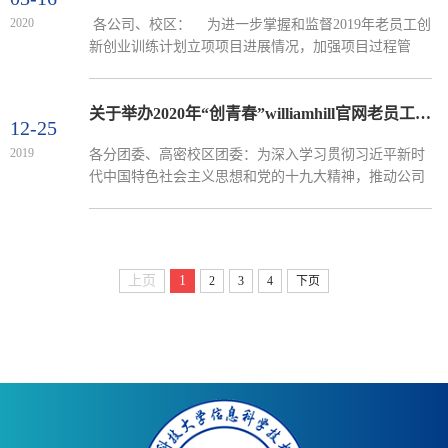
〔2020〕7号）要求，为加快培养公司创新创业人才，
2020
各公司、校区： 为进一步掌握和监督2019年老员工创
在全国大赛中更好地展示公司创新创业教育成果，决定
新创业训练计划立项项目进展情况，加强项目过程管
举办第一届“华为杯”williamhill官网​williamhill英国官网
理，根据《williamhill官网老员工创新创业训练计划项目
“互联网+”大学...
管理办法》（青科大字〔2018〕139号），公司拟对
2019年立项的老员工创新创业训练计划项目进行中期检
关于举办2020年“创青春”williamhill官网老员工创业大赛的通知
12-25
查。现将有关事项通知如下： 一、检查范围 2019年
2019
各分团委、高密校区团委：为深入学习贯彻习近平新时
老员工创新创业训练计划国家级、省级、校级立项项目
代中国特色社会主义思想和党的十九大精神，推动公司
（见附件1）。 二、检查方式 由于受新冠肺炎疫情
老员工创新创业活动深入开展，引导老员工在创新创业
影响，此...
中增长智慧才干，全力备战2020年“创青春”全国老员工
创业大赛，公司决定启动2020年“创青春”williamhill官网
老员工创业大赛。现将有关事项通知如下：一、参赛对
上页
1
2
3
4
下页
象凡在2020年7月1日以前正式注册的全日制非成人教育
的各类高等院校在校专科生、本科生、硕士研究生和博
士研究生...