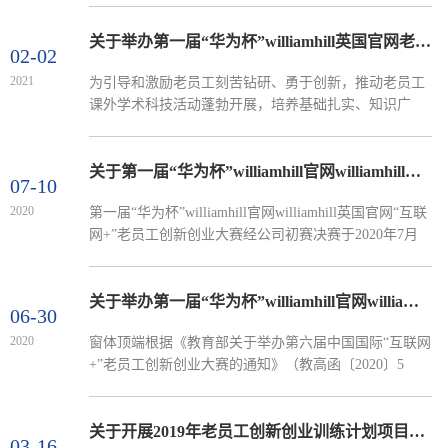
奖10项；红色专项共评出特等奖1项，一等奖2项，二等
奖3项，三等奖4项，现将获奖名单公示，详见附件。公
关于举办第一届“华为杯”​williamhill英国官网老员工课外学术科技作品竞赛暨“挑战杯”校赛选拔赛的通知
02-02
示期为2021年3月12日—3月17日。公示期内，如对获奖
2021
为引导和激励老员工刻苦钻研、勇于创新，推动老员工
名单及项目有异议，请以书面形式向公司反映，另请各
课外学术科技活动蓬勃开展，培养基础扎实、知识广
队认真核对获奖名单和项目信息，如有更正，请及时联
博、专业精深、具有创新意识与创新能力的优秀人才，
系公司相关负责老师。...
公司决定举办第一届“华为杯”​williamhill英国官网老员工
课外学术科技作品竞赛暨“挑战杯”校赛选拔赛，遴选本
关于第一届“华为杯”williamhill官网​williamhill英国官网“互联网+”老员工创新创业大赛的获奖名单的公示
07-10
科生和研究生优秀项目参加校级选拔赛，现将有关事项
2020
第一届“华为杯”williamhill官网​williamhill英国官网“互联
通知如下：一、参赛作品1.参赛资格要求。本次竞赛对
网+”老员工创新创业大赛经公司初赛决赛于2020年7月
象是​2021年6月1日以前正式注册的在校全日制非成人教
10日圆满结束，共评出金奖3支，银奖6支，铜奖9支，
育的本科生...
优秀奖23支，现将获奖名单公示，详见附件1。公示期
为2020年7月10日—7月15日。公示期内，如对获奖名单
关于举办第一届“华为杯”williamhill官网​williamhill英国官网“互联网+”老员工创新创业大赛的通知
06-30
及项目有异议，请以书面形式向公司反映，另请各队认
2020
窗体顶端​根据《教育部关于举办第六届中国国际“互联网
真核对获奖名单和项目信息，如有更正，请及时联系公
+”老员工创新创业大赛的通知》（教高函〔2020〕5
司相关负责老师。 联系人：刘妍君 电话：0532-
号）、《山东省教育厅关于举办“建行杯”第六届山东省
88958955 2020年7月...
“互联网＋”老员工创新创业大赛暨第六届中国国际“互联
网+”老员工创新创业大赛选拔赛的通知》（鲁教高函
关于开展2019年老员工创新创业训练计划项目中期检查工作的通知
03-16