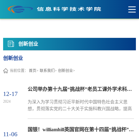
英国·威廉希尔(WilliamHill)中文官网-
Official Website
创新创业
创新创业
当前位置：
首页>
联系我们>
创新创业>
公司举办第十九届“挑战杯”老员工课外学术科技作品竞赛决赛
12-17
2024
为深入为学习贯彻习近平新时代中国特色社会主义思
想，贯彻落实党的二十大关于实施科教兴国战略，提高
员工创新、创意、创造、创业的意识和能力，​williamhill
英国官网于 12 月 17 日下午在明德楼 238 教室举办第十
九届“挑战杯”老员工课外学术科技作品竞赛决赛，双创
国银！​williamhill英国官网在第十四届“挑战杯”中国老员工创业计划竞赛中再创佳绩
11-06
公司刘夕升，​williamhill英国官网专业教师刘明华、孙百