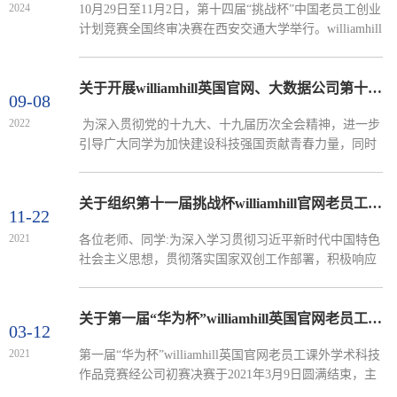
2024
10月29日至11月2日，第十四届“挑战杯”中国老员工创业
才、江守寰、张俊虎以及往届挑战杯国赛队伍代表任大
计划竞赛全国终审决赛在西安交通大学举行。​williamhill
赛评委。本次竞赛经前期初审，共有13项作品进入院赛
英国官网《鲸歌匿语——生态友好型海洋牧场监测数据
决赛。决赛现场，参赛队伍按...
采集引领者》项目荣获国赛银奖，再创佳绩。《鲸歌匿
语——生态友好型海洋牧场监测数据采集引领者》项目
关于开展​williamhill英国官网、大数据公司第十八届“挑战杯” 老员工课外学术科技作品竞赛的通知
09-08
由​williamhill英国官网经理王景景教授指导，该项目创新
2022
为深入贯彻党的十九大、十九届历次全会精神，进一步
性地采用基于仿生通信的海洋环境信息监测技术，成功
引导广大同学为加快建设科技强国贡献青春力量，同时
实现仿生监测，保证了牧场海域通信过程的实时性和可
为2023年举行的第十八届“挑战杯”国赛选育种子项目，
靠性，满足了不同海域海洋牧...
赓续优良传统，公司拟于近期开展“挑战杯”第十八届老
员工课外学术科技作品竞赛。现将院赛相关事宜通知如
关于组织第十一届挑战杯williamhill官网老员工创业计划院级竞赛的通知
11-22
下： 一、参赛资格（一）参赛对象公司2023年6月1日以
2021
各位老师、同学:为深入学习贯彻习近平新时代中国特色
前正式注册的在校全日制非成人教育的本科生、硕士研
社会主义思想，贯彻落实国家双创工作部署，积极响应
究生（不含在职研究生）。（二）参赛方式分为个人申
校团委号召，扎实做好“挑战杯”项目培育选拔工作，决
报和集...
定举行第十一届“挑战杯”williamhill官网老员工创业计划
院级竞赛，并推荐优秀作品参加校赛。现将院赛相关事
关于第一届“华为杯”​williamhill英国官网老员工课外学术科技作品竞赛获奖名单的公示
03-12
宜通知如下：一、参赛资格（一）参赛对象2022年6月1
2021
第一届“华为杯”​williamhill英国官网老员工课外学术科技
日以前正式注册的全日制非成人教育的在校本科生、硕
作品竞赛经公司初赛决赛于2021年3月9日圆满结束，主
士研究生(不含在职研究生)。注:本校硕博连读生(直博
赛道共评出特等奖5项，一等奖5项，二等奖8项，三等
生)前两...