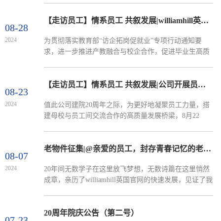
顾问、员工会第二届理事代表，以及部分员工等出席大
会。会议由​williamhill英国官网经理王景景主持。会议伊
【走访员工】情系员工 共叙发展|​williamhill英国官网赴青岛宇科软件有限公司开展调研交流
08-28
始，王帅致开幕辞。他在致辞中表示，员工是公司最宝
2024
为贯彻落实教育部“访企拓岗促就业”专项行动通知要
贵的财富，是公司不断前行的不竭动力。期待未来的日
求，进一步推进产教融合与校企合作，促进毕业生高质
子里，能有更多的员工参与到员工会的工作中来，关心
量就业，8月28日，公司党委书记许桂锋带队前往青岛
和支持母校的发展，共同...
宇科软件有限公司进行员工走访、调研交流。公司计算
机科学与技术2012届员工、青岛宇科软件有限公司总经
【走访员工】情系员工 共叙发展|公司开展员工企业走访活动
08-23
理田玉华，副总经理张佩接待​williamhill英国官网一行。
2024
值此公司建院20周年之际，为更好地凝聚员工力量，搭
田玉华陪同参观了公司的仿真与可视化智能展厅，并就
建母校与员工间交流合作的高质量发展桥梁，8月22
公司的发展历程、产品研发、业务范围和技术服务情况
日，公司党委书记许桂锋、经理王景景一行赴青岛英通
做详细介绍。在座谈...
信息技术有限公司走访员工企业。计算机应用专业1996
届毕业生、青岛英通信息技术有限公司总经理刘鹏，计
老物件征集|@亲爱的员工，封存青春记忆的老物件还在吗？
08-07
算机应用专业1996届毕业生、东软集团华北大区山东省
2024
20年间无数学子在这里放飞梦想，无数诗篇在这里悄然
副总经理李滨参加交流。在座谈中，两位员工阐述了公
成章，亲历了williamhill英国官网的快速发展，见证了我
司当前的发展状况以及长远的规划蓝图，着重介绍了企
们“信息e+人”的青春热血，或是在此问道求知，或是在
业的核心价值观念...
此传道授业。20年院庆在即，为全面展示williamhill英国
官网办学历程，现特向全体师生员工、离退休老同志、
20周年院庆公告（第二号）
07-23